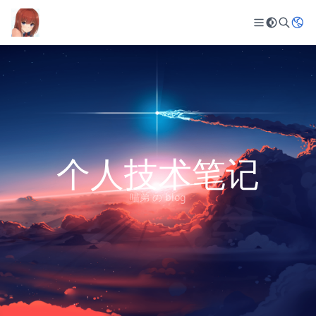
个人技术笔记
喵弟 の blog