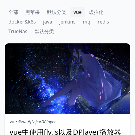
全部
黑苹果
默认分类
vue
虚拟化
docker&k8s
java
jenkins
mq
redis
TrueNas
默认分类
vue
#vue
#flv.js
#DPlayer
vue中使用flv.js以及DPlayer播放器