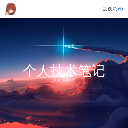
个人技术笔记
喵弟 の blog