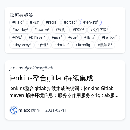
所有标签
1
4
1
1
1
#Halo
#k8s
#redis
#gitlab
#jenkins
1
1
1
2
1
#overlay
#swarm
#装机
#ESXI
#文件下载
1
2
1
1
1
2
#PVE
#DPlayer
#java
#vue
#flv.js
#harbor
1
1
4
1
2
#tinyproxy
#代理
#docker
#ifconfig
#黑苹果
jenkins
#jenkins
#gitlab
jenkins整合gitlab持续集成
jenkins整合gitlab持续集成关键词：jenkins Gitlab
maven 邮件环境信息：服务器作用服务器1gitlab服务
器，管理代码服务器2jenkins服务器，构建服务器
3ssh目
miaodi
发布于 2021-03-11