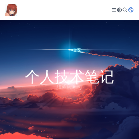
个人技术笔记
喵弟 の blog