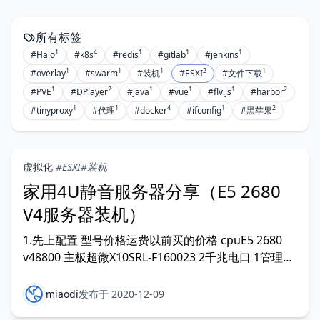
所有标签
1
4
1
1
1
#Halo
#k8s
#redis
#gitlab
#jenkins
1
1
1
2
1
#overlay
#swarm
#装机
#ESXI
#文件下载
1
2
1
1
1
2
#PVE
#DPlayer
#java
#vue
#flv.js
#harbor
1
1
4
1
2
#tinyproxy
#代理
#docker
#ifconfig
#黑苹果
虚拟化
#ESXI
#装机
家用4U静音服务器分享（E5 2680
V4服务器装机）
1.先上配置 型号价格运费以前买的价格 cpuE5 2680
v48800 主板超微X10SRL-F160023 2千兆电口 1管理口
四通道8ddr4内存槽 6pcie 10*sata3主板华硕
miaodi
发布于 2020-12-09