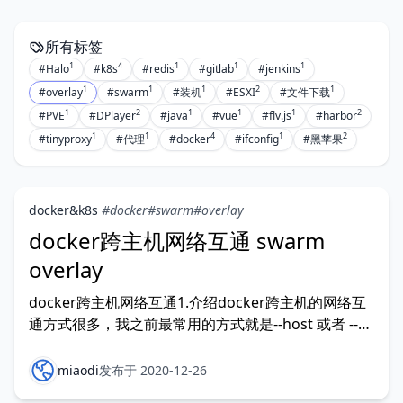
所有标签
1
4
1
1
1
#Halo
#k8s
#redis
#gitlab
#jenkins
1
1
1
2
1
#overlay
#swarm
#装机
#ESXI
#文件下载
1
2
1
1
1
2
#PVE
#DPlayer
#java
#vue
#flv.js
#harbor
1
1
4
1
2
#tinyproxy
#代理
#docker
#ifconfig
#黑苹果
docker&k8s
#docker
#swarm
#overlay
docker跨主机网络互通 swarm
overlay
docker跨主机网络互通1.介绍docker跨主机的网络互
通方式很多，我之前最常用的方式就是--host 或者 --
network=host，直接使用宿主机的网络，容器需要用
到的端口，直接暴露在宿
miaodi
发布于 2020-12-26