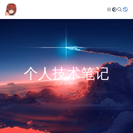
个人技术笔记
喵弟 の blog