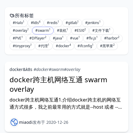
所有标签
1
4
1
1
1
#Halo
#k8s
#redis
#gitlab
#jenkins
1
1
1
2
1
#overlay
#swarm
#装机
#ESXI
#文件下载
1
2
1
1
1
2
#PVE
#DPlayer
#java
#vue
#flv.js
#harbor
1
1
4
1
2
#tinyproxy
#代理
#docker
#ifconfig
#黑苹果
docker&k8s
#docker
#swarm
#overlay
docker跨主机网络互通 swarm
overlay
docker跨主机网络互通1.介绍docker跨主机的网络互
通方式很多，我之前最常用的方式就是--host 或者 --
network=host，直接使用宿主机的网络，容器需要用
到的端口，直接暴露在宿
miaodi
发布于 2020-12-26