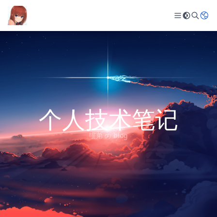
个人技术笔记
喵弟 の blog