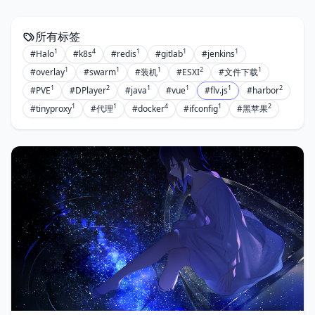
所有标签
1
4
1
1
1
#Halo
#k8s
#redis
#gitlab
#jenkins
1
1
1
2
1
#overlay
#swarm
#装机
#ESXI
#文件下载
1
2
1
1
1
2
#PVE
#DPlayer
#java
#vue
#flv.js
#harbor
1
1
4
1
2
#tinyproxy
#代理
#docker
#ifconfig
#黑苹果