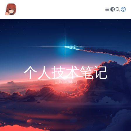
个人技术笔记
喵弟 の blog